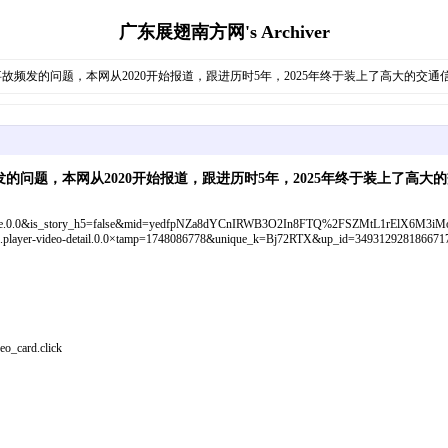
广东展翅南方网's Archiver
故频发的问题，本网从2020开始报道，跟进历时5年，2025年终于装上了高大的交通
问题，本网从2020开始报道，跟进历时5年，2025年终于装上了高大
0&is_story_h5=false&mid=yedfpNZa8dYCnIRWB3O2In8FTQ%2FSZMtL1rElX6M3iMo%3D&p
.player-video-detail.0.0×tamp=1748086778&unique_k=Bj72RTX&up_id=349312928186671
o_card.click