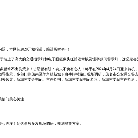
，本网从2020开始报道，跟进历时4年！
向终于装上了高大的交通指示灯和电子眼摄像头抓拍违章以及慢字频闪警示灯，这必定
象都拿不出良策来！古话都有讲：功夫不负有心人！终于在2024年4月24日迎来转
领导指示，多部门到茂南区羊角镇新城下白牛脚村路口现场调研，茂名市公安局交警
相关领导，新城村委会书记、主任刘明，新城村委副书记刘汉，新城村委副主任刘唐
关部门关心关注
关心关注！到达事故多发现场调研，规划整改方案。