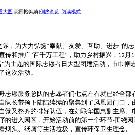
看大图
|
倒序浏览
|
阅读模式
之际，为大力弘扬“奉献、友爱、互助、进步”的
宣传和推广“百千万工程”，助力乡村振兴，
月
12
1
活”为主题的国际志愿者日大型团建活动，市巾帼
了这次活动。
舟志愿服务总队的志愿者们七点左右就已经全部
自队长带领下陆陆续续的聚集到了凤凰园门口，
自觉又整齐的排好队伍，在妇联华国惠副主席、
序的进入园区，开始活动前的第一个环节
围绕园
-
着烟头、纸屑等生活垃圾，宣传环保卫生理念。