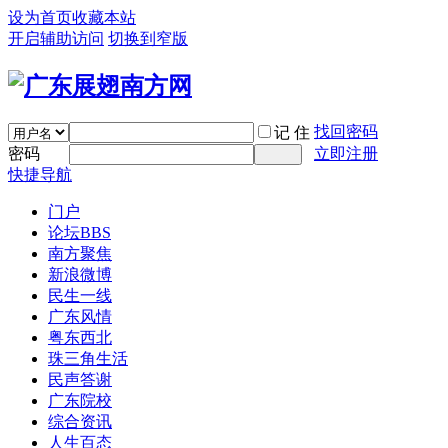
设为首页
收藏本站
开启辅助访问
切换到窄版
找回密码
记 住
密码
立即注册
快捷导航
门户
论坛
BBS
南方聚焦
新浪微博
民生一线
广东风情
粤东西北
珠三角生活
民声答谢
广东院校
综合资讯
人生百态