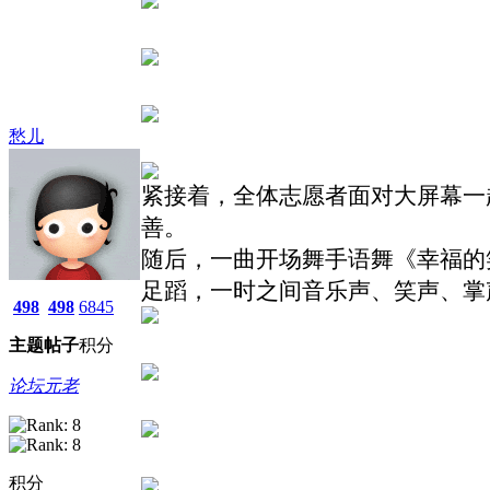
愁儿
紧接着，全体志愿者面对大屏幕一
善。
随后，
一曲开场舞手语舞《幸福的
足蹈，一时之间音乐声、笑声、掌
498
498
6845
主题
帖子
积分
论坛元老
积分