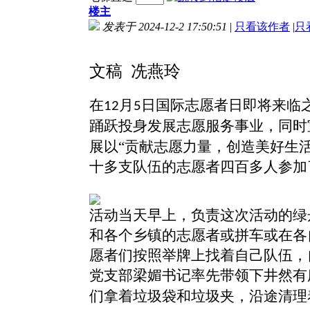
楼主
发表于 2024-12-2 17:50:51
|
只看该作者
|
只
文稿
冼燕玲
在
月
日国际志愿者日即将来临
12
5
踊跃投身发展志愿服务事业，同时
展以“贡献志愿力量，创造美好生
十多支队伍的志愿者四百多人参加
活动当天早上，负责这次活动的绿
和各个乡镇的志愿者或拼车或在各
愿者们按照举牌上找着自己队伍，
党支部梁媚书记率先带领下井然有
们拿着垃圾袋和垃圾夹，沿途清理