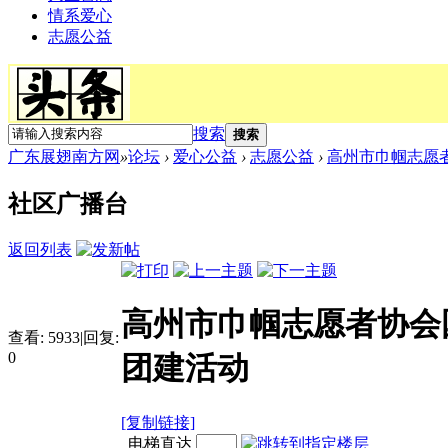
情系爱心
志愿公益
搜索
搜索
广东展翅南方网
»
论坛
›
爱心公益
›
志愿公益
›
高州市巾帼志愿者
社区广播台
返回列表
高州市巾帼志愿者协会
查看:
5933
|
回复:
0
团建活动
[复制链接]
电梯直达