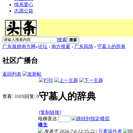
情系爱心
志愿公益
搜索
搜索
广东展翅南方网
»
论坛
›
南方视窗
›
广东风情
›
守墓人的辞典
社区广播台
返回列表
守墓人的辞典
查看:
3103
|
回复:
0
[复制链接]
电梯直达
楼主
发表于 2026-7-6 12:15:22
|
只看该作者