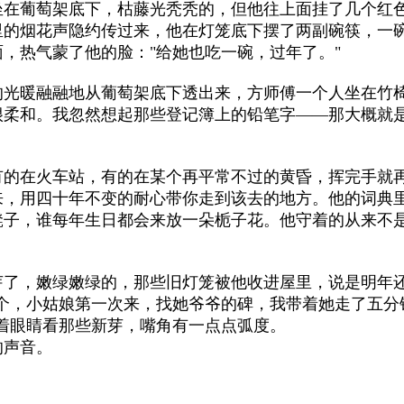
坐在葡萄架底下，枯藤光秃秃的，但他往上面挂了几个红
里的烟花声隐约传过来，他在灯笼底下摆了两副碗筷，一
，热气蒙了他的脸："给她也吃一碗，过年了。"
的光暖融融地从葡萄架底下透出来，方师傅一个人坐在竹
很柔和。我忽然想起那些登记簿上的铅笔字——那大概就
。
有的在火车站，有的在某个再平常不过的黄昏，挥完手就
，用四十年不变的耐心带你走到该去的地方。他的词典里
凳子，谁每年生日都会来放一朵栀子花。他守着的从来不
芽了，嫩绿嫩绿的，那些旧灯笼被他收进屋里，说是明年
一个，小姑娘第一次来，找她爷爷的碑，我带着她走了五分
着眼睛看那些新芽，嘴角有一点点弧度。
的声音。