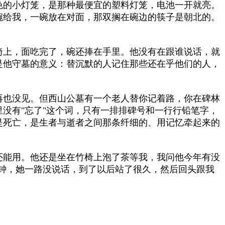
色的小灯笼，是那种最便宜的塑料灯笼，电池一开就亮。
碗给我，一碗放在对面，那双搁在碗边的筷子是朝北的。
椅上，面吃完了，碗还捧在手里。他没有在跟谁说话，就
是他守墓的意义：替沉默的人记住那些还在乎他们的人，
再也没见。但西山公墓有一个老人替你记着路，你在碑林
没有"忘了"这个词，只有一排排碑号和一行行铅笔字，
是死亡，是生者与逝者之间那条纤细的、用记忆牵起来的
还能用。他还是坐在竹椅上泡了茶等我，我问他今年有没
钟，她一路没说话，到了以后站了很久，然后回头跟我