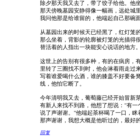
除夕那天我又去了，带了饺子给他。他
那天傍晚墓园安静得像一幅画，远处城
我问他那是给谁留的，他端起自己那碗面
从墓园出来的时候天已经黑了，红灯笼
那么坐着，背影的轮廓被灯笼的光描得
替活着的人指出一块能安心说话的地方
这世上的告别有很多种，有的在病房，
里转了三圈找不到时，他会淋着雨走过来
写着谁爱喝什么酒，谁的膝盖不好要备
线，他怕它断了。
今年清明我又去，葡萄藤已经开始冒新
有新人来找不到路，他想了想说："有
说了声谢谢。"他端起茶杯喝了一口，眯
那声谢谢，我想大概是他听过的，最好
回复