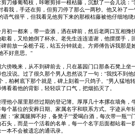
拿剪刀修葡萄枝，咔嚓剪掉一根枯藤，沉默了一会儿说："
对着我，手还在剪，但剪刀停了那么一两秒。他又补了一
他的语气很平，但我看见他剪下来的那根枯藤被他仔细地绕
个月初一都来，带一壶酒，洒在碑前，然后老两口互相搀
她歇着，又给她倒了杯水。老先生连连道谢，他摆摆手，
座碑前放一朵栀子花，站五分钟就走。方师傅告诉我那是
她不好意思。"
期六傍晚来，从不到碑前去，只在墓园门口那条石凳上坐
也没说。过了很久那个男人忽然说了一句："我找不到他
个，柏树底下那个就是，碑上刻着一只鸽子。"男人猛地
师傅看着他的背影，轻轻叹了口气，把烟掐灭了。
整理他小屋里那些过期的登记簿。厚厚几十本摞在墙角，
年每个墓位的安葬日期、家属名字和联系方式。字迹从年
醒："家属腿脚不好，备凳子""爱喝白酒，每次带一瓶""
的石头，而是一个活着的名单，每一个名字后面都站着一
像一本不会被遗忘的通讯录。