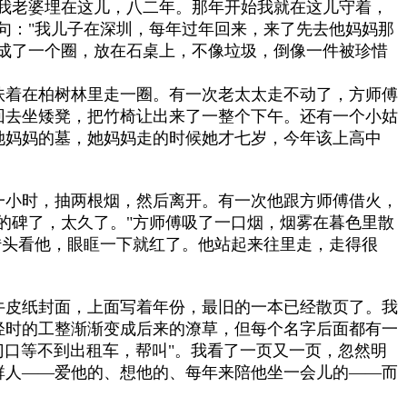
我老婆埋在这儿，八二年。那年开始我就在这儿守着，
句："我儿子在深圳，每年过年回来，来了先去他妈妈那
成了一个圈，放在石桌上，不像垃圾，倒像一件被珍惜
扶着在柏树林里走一圈。有一次老太太走不动了，方师傅
回去坐矮凳，把竹椅让出来了一整个下午。还有一个小姑
她妈妈的墓，她妈妈走的时候她才七岁，今年该上高中
一小时，抽两根烟，然后离开。有一次他跟方师傅借火，
的碑了，太久了。"方师傅吸了一口烟，烟雾在暮色里散
转头看他，眼眶一下就红了。他站起来往里走，走得很
牛皮纸封面，上面写着年份，最旧的一本已经散页了。我
轻时的工整渐渐变成后来的潦草，但每个名字后面都有一
门口等不到出租车，帮叫"。我看了一页又一页，忽然明
群人——爱他的、想他的、每年来陪他坐一会儿的——而