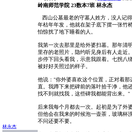
岭南师范学院 23数本7班 林永杰
西山公墓最老的守墓人姓方，没人记得
年枯年年发，他就在架子底下摆一张竹
怕惊扰了地下睡着的人。
我第一次去那里是给外婆扫墓。那年清
里存的老照片，隐约听见身后有人走近
步停下回头看我，示意我跟着。七拐八
被好好关照过的样子。
他说："你外婆喜欢这个位置，正对着那
直。我蹲下来把碑前的落叶拾干净，他
找不到就找我，这些碑我都能背出来。"
后来我每个月都去一次。起初是为了外
但他会在我来的时候泡一壶茶，玻璃杯
不问还要不要。
林永杰