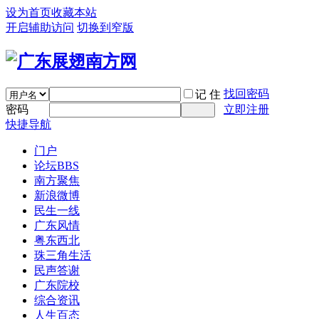
设为首页
收藏本站
开启辅助访问
切换到窄版
找回密码
记 住
密码
立即注册
快捷导航
门户
论坛
BBS
南方聚焦
新浪微博
民生一线
广东风情
粤东西北
珠三角生活
民声答谢
广东院校
综合资讯
人生百态