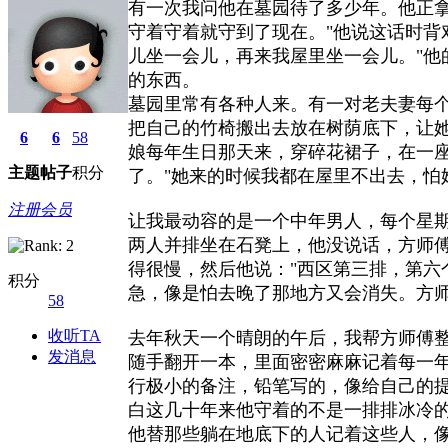
有一次我问他在墓园待了多少年。他正
守着守着就守到了现在。"他说这话时背
儿坐一会儿，再来我屋里坐一会儿。"
的东西。
墓园里常有各种人来。有一对老夫妻每
把自己的竹椅搬出去放在树荫底下，让
6
6
58
娘每年生日那天来，穿碎花裙子，在一
主题
帖子
积分
了。"她来的时候我都在屋里不出去，怕
注册会员
让我最动容的是一个中年男人，每个星
两人并排坐在石凳上，他没说话，方师傅
得很慢，然后他说："西区第三排，第六
积分
急，像是怕去晚了那地方又会消失。方
58
收听TA
去年秋天一个晴朗的午后，我帮方师傅
发消息
随手翻开一本，里面密密麻麻记着每一
行极小的备注，铅笔写的，像给自己的提
白这几十年来他守着的不是一排排冰冷
他替那些躺在地底下的人记着这些人，