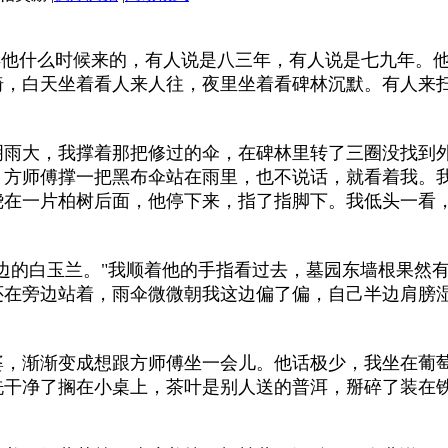
他什么时候来的，有人说是八三年，有人说是七九年。他
椅，白天坐着看人来人往，夜里坐着看碑林沉默。有人来
明雨大，我撑着那把修过的伞，在碑林里转了三圈没找到
。方师傅撑一把黑布伞站在雨里，也不说话，就看着我。
绕在一片柏树后面，他停下来，指了指脚下。我低头一看
边的白玉兰。"我顺着他的手指看过去，墓园东墙根果然
还在旁边站着，雨伞微微朝我这边偏了偏，自己半边肩膀湿
婆，渐渐变成想跟方师傅坐一会儿。他话极少，我坐在葡
洗干净了搁在小桌上，茶叶是别人送的普洱，掰碎了装在