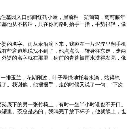
住墓园入口那间红砖小屋，屋前种一架葡萄，葡萄藤年
扫墓他从不搭话，只在你问路时抬手一指，手势很轻，像
外婆的名字。雨从伞沿滴下来，我蹲在一片泥泞里翻手机
我有些窘迫地说找不到了，他点点头，转身往东走，走两
，外婆的名字就在那里，碑前的青苔被雨水洗得发亮，像
有一排玉兰，花期刚过，叶子翠绿地托着水滴，站得笔
了。我谢他，他摆摆手，走的时候又说了一句："下次
萄架底下的另一张竹椅上，有时一坐半小时谁也不开口。
铁罐里。茶总是热的，我喝完了放下杯子，他就续上，也