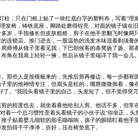
灯柱，只在门框上贴了一块红底白字的塑料布，写着"理发
把理发椅，铸铁底座，脚踏处磨得锃亮，对面的镜子镶在
十多岁，手指修长但皮肤粗糙，剪子在他手里翻飞时像两
里的连锁店。推门进去，一股温热的洗发水味混着剃须膏
。周师傅从镜子里看见我，下巴朝候客的条凳扬了扬。那
，布角在我肩上轻轻一掖，然后从镜子里端详了我一会儿
样。那些人是按模板来的，先推后剪再修边，每一步都有
镜子里的他神情专注，但眉头是松的，嘴唇微微抿着，像
好了。"我回头看镜子里的自己，头发短了，但不觉得突
该剪的程度也去，就坐着看他给别人剪。他话不多，但常
；对着一个总习惯性歪着头看镜子的小伙子说"你坐正，头
，推子贴着婴儿细软的胎毛嗡嗡响，孩子的眼睛盯着他手
碎发拍得干干净净，折好，压在椅垫底下。