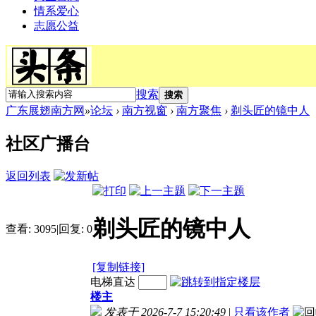
情系爱心
志愿公益
搜索
搜索
广东展翅南方网
»
论坛
›
南方视窗
›
南方聚焦
›
剃头匠的镜中人
社区广播台
返回列表
剃头匠的镜中人
查看:
3095
|
回复:
0
[复制链接]
电梯直达
楼主
发表于 2026-7-7 15:20:49
|
只看该作者