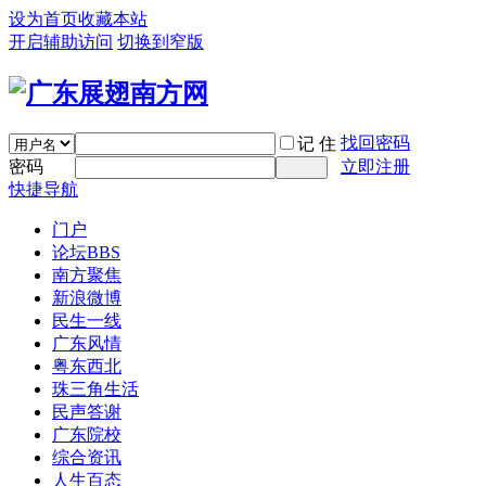
设为首页
收藏本站
开启辅助访问
切换到窄版
找回密码
记 住
密码
立即注册
快捷导航
门户
论坛
BBS
南方聚焦
新浪微博
民生一线
广东风情
粤东西北
珠三角生活
民声答谢
广东院校
综合资讯
人生百态