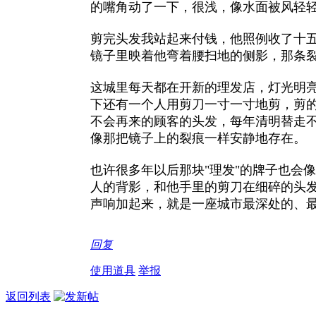
的嘴角动了一下，很浅，像水面被风轻
剪完头发我站起来付钱，他照例收了十
镜子里映着他弯着腰扫地的侧影，那条
这城里每天都在开新的理发店，灯光明
下还有一个人用剪刀一寸一寸地剪，剪
不会再来的顾客的头发，每年清明替走
像那把镜子上的裂痕一样安静地存在。
也许很多年以后那块"理发"的牌子也会
人的背影，和他手里的剪刀在细碎的头
声响加起来，就是一座城市最深处的、
回复
使用道具
举报
返回列表