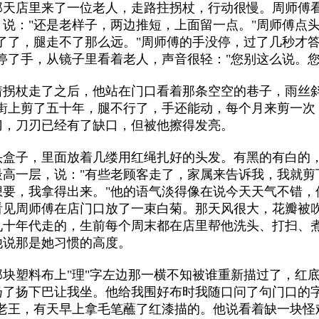
那天店里来了一位老人，走路拄拐杖，行动很慢。周师傅
说："还是老样子，两边推短，上面留一点。"周师傅点
了了，腿走不了那么远。"周师傅的手没停，过了几秒才答
停了手，从镜子里看着老人，声音很轻："您别这么说。您
着拐杖走了之后，他站在门口看着那条空空的巷子，雨丝
街上剪了五十年，腿不行了，手还能动，每个月来剪一次
刀，刀刃已经有了缺口，但被他擦得发亮。
头盒子，里面放着几缕用红绳扎好的头发。有黑的有白的
最高一层，说："有些老顾客走了，家属来告诉我，我就剪
想要，我拿得出来。"他的语气淡得像在说今天天气不错，
看见周师傅在店门口放了一束白菊。那天风很大，花瓣被
九十年代走的，生前每个周末都在店里帮他洗头、打扫、
他说那是她习惯的高度。
块塑料布上"理"字左边那一横不知被谁重新描过了，红底
扬了扬下巴让我坐。他给我围好布时我随口问了句门口的
老王，有天早上拿毛笔蘸了红漆描的。他说看着缺一块怪