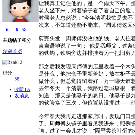
让我真正记住他的，是一个雨天下午。
老人坐下来，对着镜子看了看自己的脸，
时候老人忽然说："今年清明我怕是去不
次来，不知道还能不能来。"周师傅这回
6
6
58
剪完头发，周师傅没收他的钱。老人拄
主题
帖子
积分
言自语地说了一句："他是我师父，这条
注册会员
的铁钩，铁钩旁边并排挂着另一把旧剪
那之后我发现周师傅的店里收着一个木
积分
是什么，他把盒子重新盖好，放在柜子
58
做什么，但总觉得留着好，万一哪天谁
去年冬天一个清晨，我路过老城墙根，
收听TA
知道，那天是他妻子的忌日。他妻子是
发消息
的软管换了三次，但位置从没挪过——
今年春天我再走进那家店时，发现门口那
了。周师傅从镜子里看见我进来，照例
响，过了一会儿才说："隔壁卖茶叶蛋的