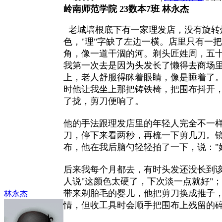
岭南师范学院 23数本7班 林永杰
老城墙根底下有一家理发店，没有旋转
色，"理"字缺了左边一横。店里只有一
角，像一道干涸的河。剃头匠姓周，五
我第一次去是因为头发长了懒得去商场
上，老人舒服得眯着眼睛，像是睡着了
时他让我坐上那把铸铁椅，把围布抖开
了拢，剪刀便响了。
他的手法跟理发店里的年轻人完全不一
刀，停下来看两秒，再梳一下剪几刀。
布，他在我后脑勺轻轻拍了一下，说："
后来我每个月都去，有时头发还没长到
人说"这颜色太硬了，下次淡一点就好"
带来剃胎毛的婴儿，他把剪刀换成推子
林永杰
情，但收工具时会顺手把围布上残留的