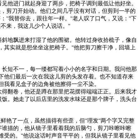
看见他进门就起身迎了两步，把椅子调到最低让他好坐。
头，剪刀开始动。他们之间几乎没有对话，但剪到一半的
："我替你去，跟往年一样。"老人叹了口气，又说："下
不来，我这儿少个人说话。"
斜斜地飘进来打湿了他的围裙。他转过身收拾梳子，像自
，其实就是想坐坐这把椅子。"他把剪刀擦干净，回墙上
，长短不一，每一缕都写着小小的名字和日期。我问他那
下他们最后一次在我这儿剪的头发存着。也不知道存来
但我看见盒子的边角被他擦得一尘不染。
吹得翻卷，他还是蹲在那里把花摆得端端正正。后来我才
煮饭。她走了以后店里的洗发水味还是那个牌子，洗头台
鲜艳了一点，虽然描得有些歪，但"理发"两个字又完整
字谁描的，他从镜子里看着我的后脑勺，剪刀咔嚓咔嚓
难受的。"他说这话时声音平平的，但我从镜子里看见他