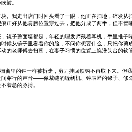
轻吹皱。
五块。我走出店门时回头看了一眼，他正在扫地，碎发从
裂痕正好从他肩膀位置穿过去，把他分成了两半，但不管
亮，镜子整面墙都是，年轻的理发师戴着耳机，手里推子
的时候从镜子里看着你的脸，不问你想要什么，只把你剪
不动的老师傅去扫墓，在妻子习惯的位置上换洗头台的软
像橱窗里的钟一样被拆走，剪刀挂回铁钩不再取下来。但
发间穿行的声音——像裁缝的缝纫机、钟表匠的镊子、修
最不着急的脉搏。