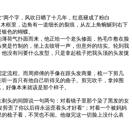
"两个字，风吹日晒了十几年，红底褪成了粉白
旧木框里，边角有一道细长的裂痕，从左上角蜿蜒到右下
只银色的蝴蝶。
的薄荷气扑面而来，他正给一个老头修面，热毛巾敷在脸
条凳是竹制的，坐上去吱呀一声，但意外的结实。轮到我
。他没有问要什么发型，只是拿起梳子把我头顶的头发拢
固定流程。而周师傅的手像在跟头发商量，梳一下剪几
在听一首只有他自己听得见的曲子。剪完吹干，拿掉围
兀，好像本来就该是那个样子。
在剃头的间隙说一句两句：对着镜子里那个染了黑发的女
发剪歪了你以后得永远歪着头才好看"；对着一个被妈妈
里的梳子看，不哭也不闹。他做完这一切脸上没什么表