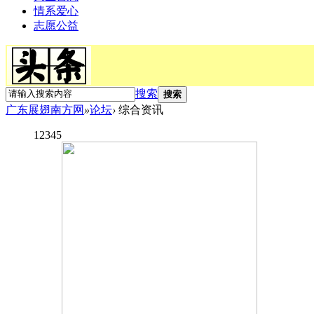
情系爱心
志愿公益
搜索
搜索
广东展翅南方网
»
论坛
›
综合资讯
1
2
3
4
5