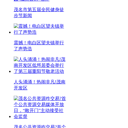
茂名市第五届全民健身徒
步节新闻
震撼！电白区望夫镇举行
了声势浩
人头涌涌！热闹非凡!茂南
开发区
茂名公共资源咋交易?首个