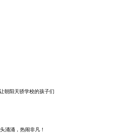
要让朝阳天骄学校的孩子们
，人头涌涌，热闹非凡！