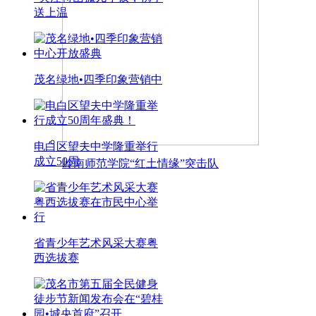
送上温
茂名绿地•四季印象营销中
电白区望夫中学隆重举行
成立50周
岭南师范学院“红土情缘”突击队
省青少年艺术风采大赛粤
西选拔赛