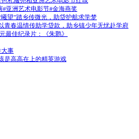
穿白色礼服亮相亚洲艺术电影节红毯
演#亚洲艺术电影节#金海燕奖
“曦望”踏乡传微光，助贷护航求学梦
以青春温情传助学贷款，助乡镇少年无忧赴学府
单元最佳纪录片：《朱鹮》
件大事
该是高高在上的精英游戏