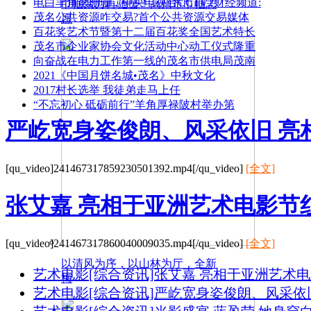
电白羊角李珊珊，中央电视台CCTV2财经频道:
巾帼聚力再驰援！高州市巾帼志
茂名公共资源咋交易?首个公共资源交易媒体
愿
百花奖艺术节暨第十二届百花奖全国艺术特长
茂名市企业家协会文化活动中心动工仪式隆重
向奋战在电力工作第一线的茂名市供电局茂南
2021《中国月饼名城•茂名》中秋文化
2017村长选举 我徒弟走马上任
“不忘初心 砥砺前行”羊角厚禄陂村举办第
严屹宽身姿俊朗、风采依旧 亮
[qu_video]241467317859230501392.mp4[/qu_video]
[全文]
张艾嘉 亮相于亚洲艺术电影节
[qu_video]241467317860040009035.mp4[/qu_video]
[全文]
以清风为序，以山林为厅，全新
艺术电影
[综合资讯]
张艾嘉 亮相于亚洲艺术电
梅
艺术电影
[综合资讯]
严屹宽身姿俊朗、风采依