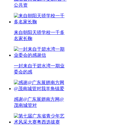
公共资
来自朝阳天骄学校一千多
名家长鞠
一封来自于碧水湾一期业
委会的感
感谢@广东展翅南方网@
茂南城管对