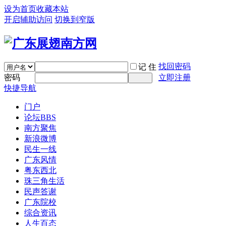
设为首页
收藏本站
开启辅助访问
切换到窄版
找回密码
记 住
密码
立即注册
快捷导航
门户
论坛
BBS
南方聚焦
新浪微博
民生一线
广东风情
粤东西北
珠三角生活
民声答谢
广东院校
综合资讯
人生百态