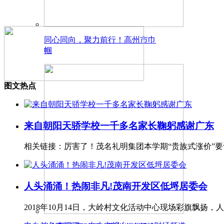
同心同向，聚力前行！高州市巾
帼
图文热点
来自朝阳天骄学校一千多名家长鞠躬感谢广东
相关链接：厉害了！茂名礼明集团本学期“贵族式涨价”
人头涌涌！热闹非凡!茂南开发区低埒居委会
2018年10月14日，大岭村文化活动中心现场彩旗飘扬