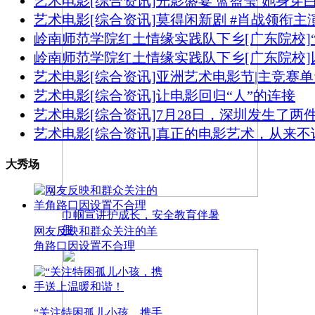
艺术电影
[综合资讯]
光影盛宴 蓝盈莹 她身
艺术电影
[综合资讯]
莫得闲新剧 #肖战领衔主
岭南师范学院红土情缘实践队下乡
[广东院校]
岭南师范学院红土情缘实践队下乡
[广东院校]
艺术电影
[综合资讯]
亚洲艺术电影节|主竞赛
艺术电影
[综合资讯]
让电影回归“人”的连接
艺术电影
[综合资讯]
7月28日，深圳发生了两
艺术电影
[综合资讯]
真正的电影艺术，从来不
大秀场
巾帼宣讲护成长，安全教育伴暑
假
网友反映和群众关注的羊
角路口因设置不合理
“关注特困孤儿小孩，携手