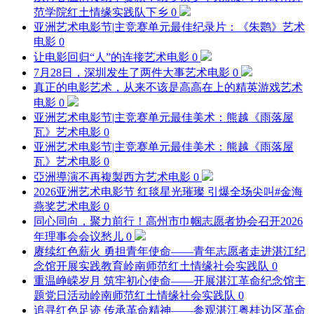
范学院红土情缘实践队下乡
0
亚洲艺术电影节|主竞赛单元最佳纪录片：《朱鹮》
艺术
电影
0
让电影回归“人”的连接
艺术电影
0
7月28日，深圳发生了两件大事
艺术电影
0
真正的电影艺术，从来不该是高高在上的精英游戏
艺术
电影
0
亚洲艺术电影节|主竞赛单元最佳美术：熊越《雨落屋
瓦》
艺术电影
0
亚洲艺术电影节|主竞赛单元最佳美术：熊越《雨落屋
瓦》
艺术电影
0
亞洲導演不再複製西方
艺术电影
0
2026亚洲艺术电影节 红毯星光璀璨 引爆全场尖叫#金海
燕奖
艺术电影
0
同心同向，聚力前行！高州市巾帼志愿者协会召开2026
年理事会会议
愁儿
0
赓续红色薪火 勇担青年使命——青年志愿者走进湛江纪
念馆开展实践教育
岭南师范红土情缘社会实践队
0
重温峥嵘岁月 筑牢初心使命——开展湛江革命纪念馆主
题党日活动
岭南师范红土情缘社会实践队
0
追寻红色足迹 传承革命精神——参观湛江粤桂边区革命