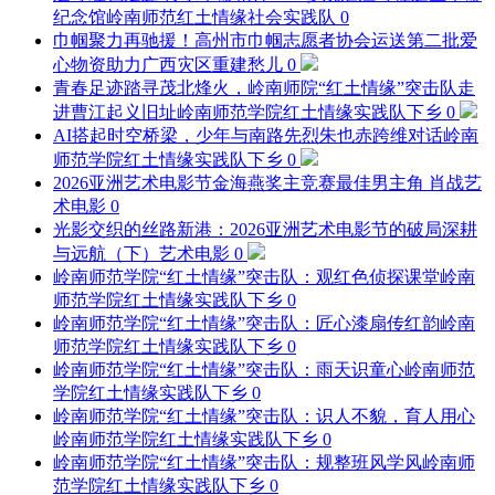
纪念馆
岭南师范红土情缘社会实践队
0
巾帼聚力再驰援！高州市巾帼志愿者协会运送第二批爱
心物资助力广西灾区重建
愁儿
0
青春足迹踏寻茂北烽火，岭南师院“红土情缘”突击队走
进曹江起义旧址
岭南师范学院红土情缘实践队下乡
0
AI搭起时空桥梁，少年与南路先烈朱也赤跨维对话
岭南
师范学院红土情缘实践队下乡
0
2026亚洲艺术电影节金海燕奖主竞赛最佳男主角 肖战
艺
术电影
0
光影交织的丝路新港：2026亚洲艺术电影节的破局深耕
与远航（下）
艺术电影
0
岭南师范学院“红土情缘”突击队：观红色侦探课堂
岭南
师范学院红土情缘实践队下乡
0
岭南师范学院“红土情缘”突击队：匠心漆扇传红韵
岭南
师范学院红土情缘实践队下乡
0
岭南师范学院“红土情缘”突击队：雨天识童心
岭南师范
学院红土情缘实践队下乡
0
岭南师范学院“红土情缘”突击队：识人不貌，育人用心
岭南师范学院红土情缘实践队下乡
0
岭南师范学院“红土情缘”突击队：规整班风学风
岭南师
范学院红土情缘实践队下乡
0