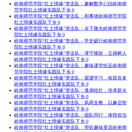
岭南师范学院“红土情缘”突击队：趣解数学心结
岭南师
范学院红土情缘实践队下乡
0
岭南师范学院“红土情缘”突击队：和事佬
岭南师范学院
红土情缘实践队下乡
0
岭南师范学院“红土情缘”突击队：伞下微光
岭南师范学
院红土情缘实践队下乡
0
岭南师范学院“红土情缘”突击队：学史砺行
岭南师范学
院红土情缘实践队下乡
0
岭南师范学院“红土情缘”突击队：谨守规矩，立德树人
岭南师范学院红土情缘实践队下乡
0
岭南师范学院“红土情缘”突击队：趣味课堂纷呈
岭南师
范学院红土情缘实践队下乡
0
岭南师范学院“红土情缘”突击队：观课学习，收获良多
岭南师范学院红土情缘实践队下乡
0
岭南师范学院“红土情缘”突击队：漆扇绘红，传承薪火
岭南师范学院红土情缘实践队下乡
0
岭南师范学院“红土情缘”突击队：风雨支教，以趣启智
岭南师范学院红土情缘实践队下乡
0
岭南师范学院“红土情缘”突击队：团队同行，体悟担当
岭南师范学院红土情缘实践队下乡
0
岭南师范学院“红土情缘”突击队：旁听趣味英语
岭南师